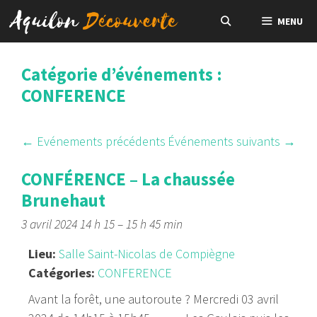
Aller
MENU
au
contenu
Catégorie d’événements :
CONFERENCE
←
Evénements précédents
Événements suivants
→
CONFÉRENCE – La chaussée
Brunehaut
3 avril 2024 14 h 15
–
15 h 45 min
Lieu:
Salle Saint-Nicolas de Compiègne
Catégories:
CONFERENCE
Avant la forêt, une autoroute ? Mercredi 03 avril