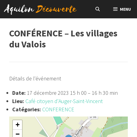
Aller
MENU
au
contenu
CONFÉRENCE – Les villages
du Valois
Détails de l'événement
Date:
17 décembre 2023 15 h 00
–
16 h 30 min
Lieu:
Café citoyen d'Auger-Saint-Vincent
Catégories:
CONFERENCE
+
−