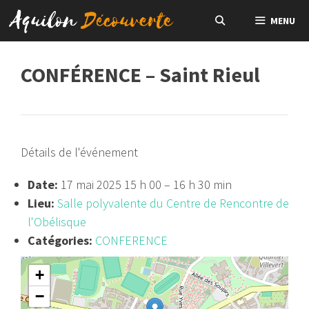
Aller
MENU
au
contenu
CONFÉRENCE – Saint Rieul
Détails de l'événement
Date:
17 mai 2025 15 h 00
–
16 h 30 min
Lieu:
Salle polyvalente du Centre de Rencontre de
l'Obélisque
Catégories:
CONFERENCE
+
−