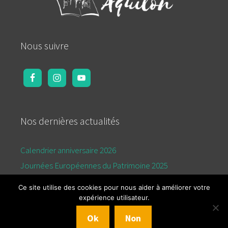
Nous suivre
Nos dernières actualités
Calendrier anniversaire 2026
Journées Européennes du Patrimoine 2025
Calendrier de l’été 2025
Ce site utilise des cookies pour nous aider à améliorer votre
expérience utilisateur.
© 2026 Aquilon
Mentions légales
Politique de
Ok
Non
confidentialité