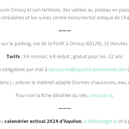
vrir Orrouy et son territoire, des vallées au plateau en pass
 céréalières et les ruines centre monumental antique de Ch
———
 sur le parking, rue de la Forêt à Orrouy (60129), 10 minutes
Tarifs
: 9 € normal ; 6 € réduit ; gratuit pour les -12 ans
n obligatoire par mail à
decouvrez@aquilon-patrimoine.com
(
(env.) ; prévoir le matériel adapté (bonnes chaussures, eau,
Pour voir la fiche détaillée du site,
c’est par ici
.
———
du
calendrier estival 2024 d’Aquilon
,
à télécharger ici
et à