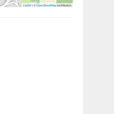
Leaflet
| ©
OpenStreetMap
contributors