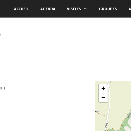
ACCUEIL
AGENDA
VISITES
GROUPES
A
y
min
+
−