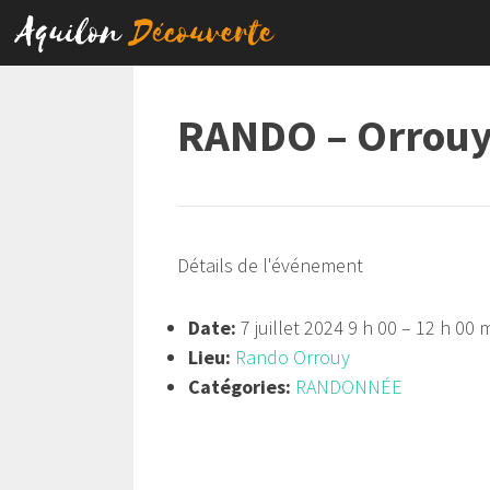
Aller
au
contenu
RANDO – Orrou
Détails de l'événement
Date:
7 juillet 2024 9 h 00
–
12 h 00 
Lieu:
Rando Orrouy
Catégories:
RANDONNÉE