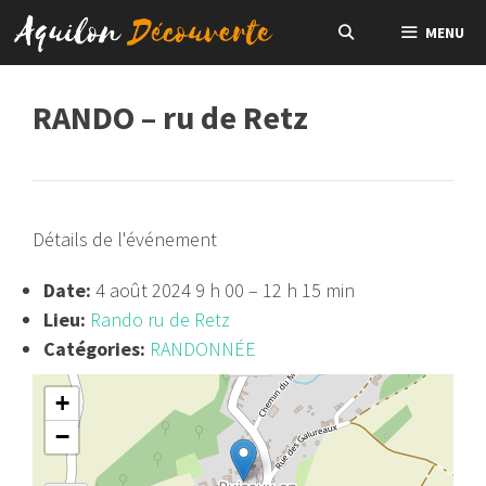
Aller
MENU
au
contenu
RANDO – ru de Retz
Détails de l'événement
Date:
4 août 2024 9 h 00
–
12 h 15 min
Lieu:
Rando ru de Retz
Catégories:
RANDONNÉE
+
−