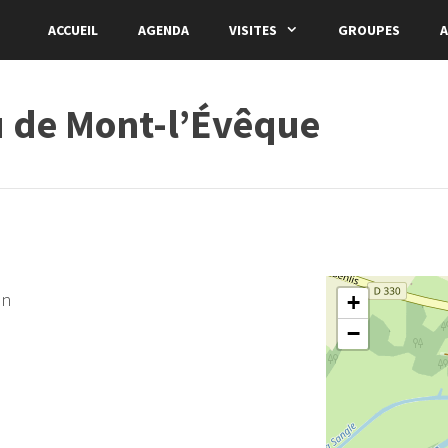
ACCUEIL
AGENDA
VISITES
GROUPES
A
u de Mont-l’Évêque
in
+
−