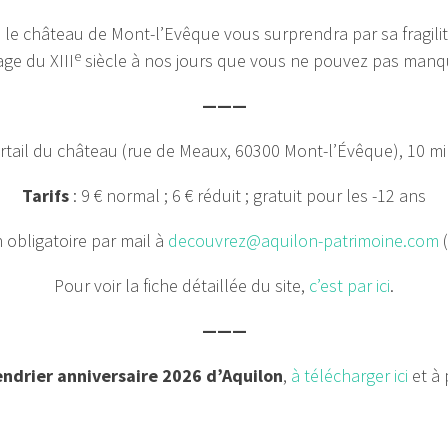
 le château de Mont-l’Evêque vous surprendra par sa fragilité
e
ge du XIII
siècle à nos jours que vous ne pouvez pas manq
———
rtail du château (rue de Meaux, 60300 Mont-l’Évêque), 10 mi
Tarifs
: 9 € normal ; 6 € réduit ; gratuit pour les -12 ans
n obligatoire par mail à
decouvrez@aquilon-patrimoine.com
(
Pour voir la fiche détaillée du site,
c’est par ici
.
———
endrier anniversaire 2026 d’Aquilon
,
à télécharger ici
et à