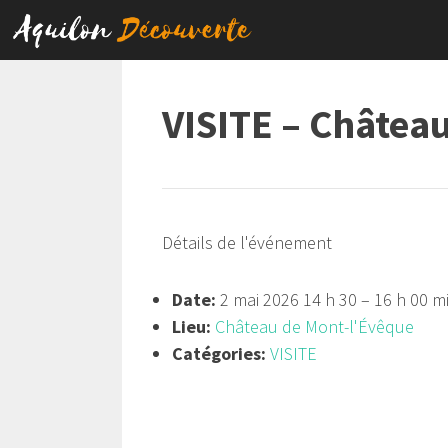
Aller
au
contenu
VISITE – Châtea
Détails de l'événement
Date:
2 mai 2026 14 h 30
–
16 h 00 m
Lieu:
Château de Mont-l'Évêque
Catégories:
VISITE