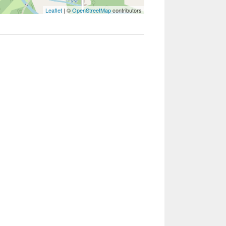
Leaflet
| ©
OpenStreetMap
contributors