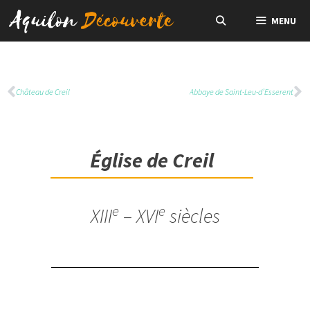
MENU
Château de Creil
Abbaye de Saint-Leu-d’Esserent
Église de Creil
e
e
XIII
– XVI
siècles