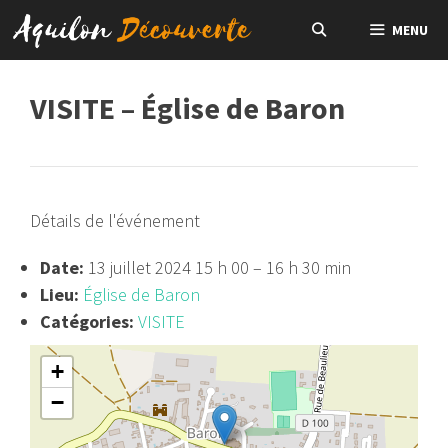
Aller
MENU
au
contenu
VISITE – Église de Baron
Détails de l'événement
Date:
13 juillet 2024 15 h 00
–
16 h 30 min
Lieu:
Église de Baron
Catégories:
VISITE
+
−