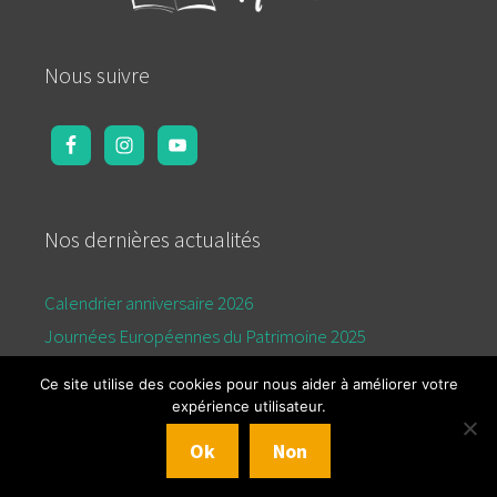
Nous suivre
Nos dernières actualités
Calendrier anniversaire 2026
Journées Européennes du Patrimoine 2025
Calendrier de l’été 2025
Ce site utilise des cookies pour nous aider à améliorer votre
expérience utilisateur.
© 2026 Aquilon
Mentions légales
Politique de
Ok
Non
confidentialité