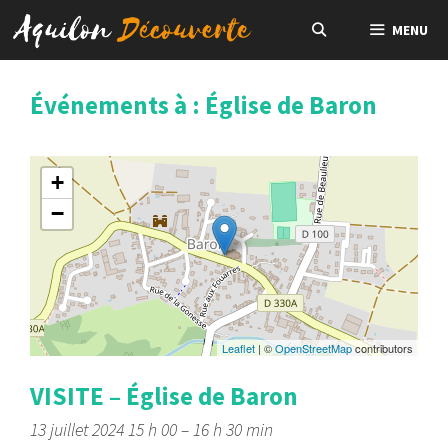
Aller
MENU
au
contenu
Événements à :
Église de Baron
+
−
Leaflet
| ©
OpenStreetMap
contributors
VISITE – Église de Baron
13 juillet 2024 15 h 00
–
16 h 30 min