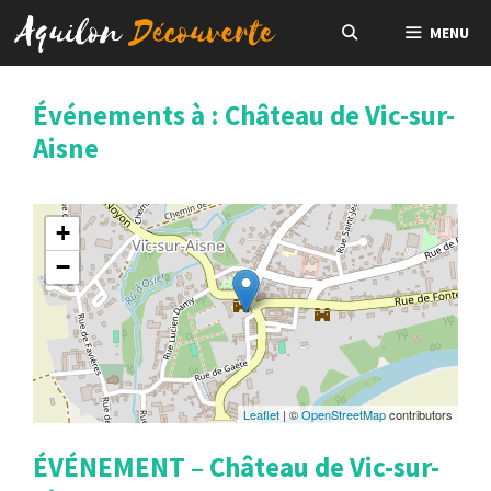
Aller
MENU
au
contenu
Événements à :
Château de Vic-sur-
Aisne
+
−
Leaflet
| ©
OpenStreetMap
contributors
ÉVÉNEMENT – Château de Vic-sur-