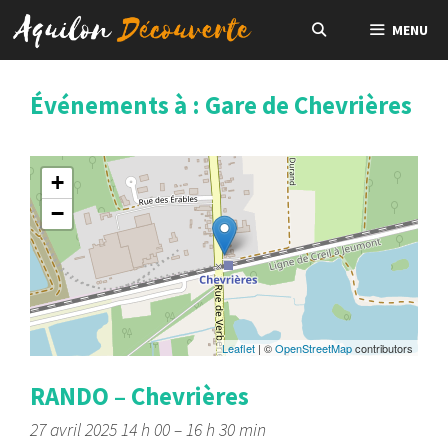
Aller
MENU
au
contenu
Événements à :
Gare de Chevrières
+
−
Leaflet
| ©
OpenStreetMap
contributors
RANDO – Chevrières
27 avril 2025 14 h 00
–
16 h 30 min