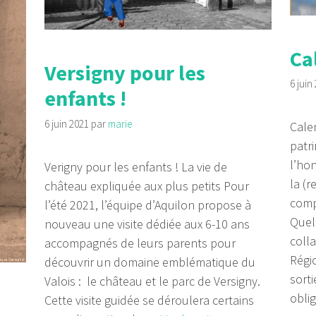
Ca
Versigny pour les
6 juin
enfants !
6 juin 2021
par
marie
Calen
patr
l’ho
Verigny pour les enfants ! La vie de
la (
château expliquée aux plus petits Pour
comp
l’été 2021, l’équipe d’Aquilon propose à
Quel
nouveau une visite dédiée aux 6-10 ans
coll
accompagnés de leurs parents pour
Régi
découvrir un domaine emblématique du
sorti
Valois : le château et le parc de Versigny.
obli
Cette visite guidée se déroulera certains