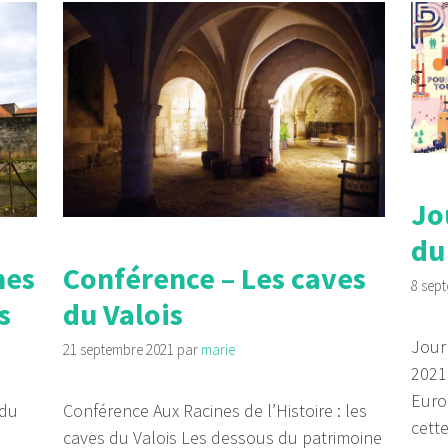
Jo
du
mes
Conférence – Les caves
8 sep
s
du Valois
Jour
21 septembre 2021
par
marie
2021
Euro
 du
Conférence Aux Racines de l’Histoire : les
cett
caves du Valois Les dessous du patrimoine