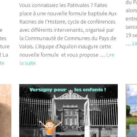
du P
n
Vous connaissiez les Patrivales ? Faites
alor
place à une nouvelle formule baptisée Aux
entre
Racines de l’Histoire, cycle de conférences
sero
de
avec différents intervenants, organisé par
19 s
tes
la Communauté de Communes du Pays de
…
Li
cture
Valois. L’équipe d’Aquilon inaugure cette
! La
nouvelle formule et vous propose …
Lire
ite
la suite