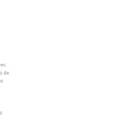
vec
s de
de
nt