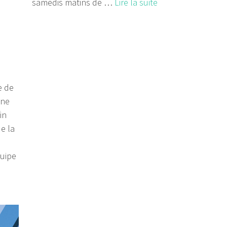
samedis matins de …
Lire la suite
e de
ine
in
de la
quipe