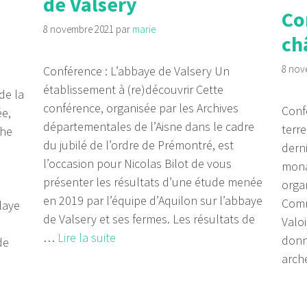
de Valsery
Co
8 novembre 2021
par
marie
ch
8 nov
Conférence : L’abbaye de Valsery Un
établissement à (re)découvrir Cette
de la
conférence, organisée par les Archives
Conf
ée,
départementales de l’Aisne dans le cadre
terr
che
du jubilé de l’ordre de Prémontré, est
dern
l’occasion pour Nicolas Bilot de vous
mona
présenter les résultats d’une étude menée
orga
en 2019 par l’équipe d’Aquilon sur l’abbaye
Comm
laye
de Valsery et ses fermes. Les résultats de
Valo
…
Lire la suite
donné
de
arch